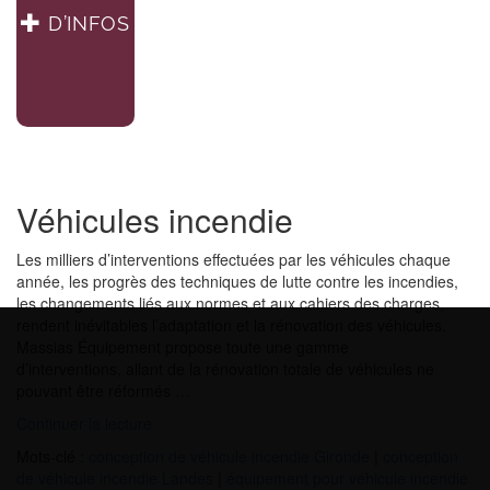
D’INFOS
Véhicules incendie
Les milliers d’interventions effectuées par les véhicules chaque
année, les progrès des techniques de lutte contre les incendies,
les changements liés aux normes et aux cahiers des charges,
rendent inévitables l’adaptation et la rénovation des véhicules.
Massias Équipement propose toute une gamme
d’interventions, allant de la rénovation totale de véhicules ne
pouvant être réformés …
de
Continuer la lecture
« Véhicules
Mots-clé :
conception de véhicule incendie Gironde
|
conception
incendie »
de véhicule incendie Landes
|
équipement pour véhicule incendie