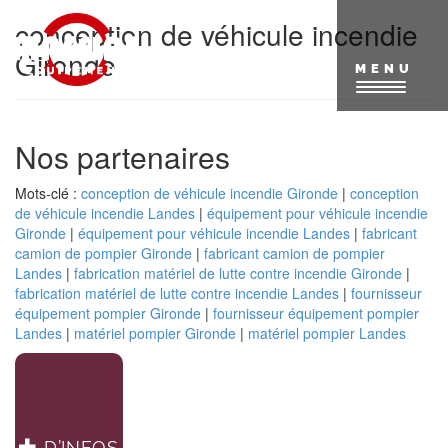
Aller
conception de véhicule incendie
au
contenu
Gironde
principal
MENU
Nos partenaires
Mots-clé :
conception de véhicule incendie Gironde
|
conception
de véhicule incendie Landes
|
équipement pour véhicule incendie
Gironde
|
équipement pour véhicule incendie Landes
|
fabricant
camion de pompier Gironde
|
fabricant camion de pompier
Landes
|
fabrication matériel de lutte contre incendie Gironde
|
fabrication matériel de lutte contre incendie Landes
|
fournisseur
équipement pompier Gironde
|
fournisseur équipement pompier
Landes
|
matériel pompier Gironde
|
matériel pompier Landes
D’INFOS