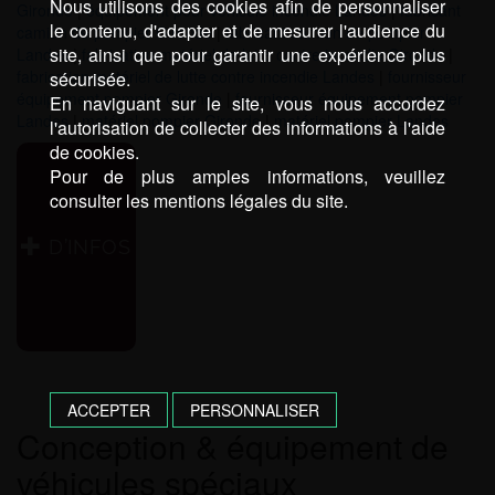
Nous utilisons des cookies afin de personnaliser
Gironde
|
équipement pour véhicule incendie Landes
|
fabricant
le contenu, d'adapter et de mesurer l'audience du
camion de pompier Gironde
|
fabricant camion de pompier
site, ainsi que pour garantir une expérience plus
Landes
|
fabrication matériel de lutte contre incendie Gironde
|
fabrication matériel de lutte contre incendie Landes
|
fournisseur
sécurisée.
équipement pompier Gironde
|
fournisseur équipement pompier
En naviguant sur le site, vous nous accordez
Landes
|
matériel pompier Gironde
|
matériel pompier Landes
l'autorisation de collecter des informations à l'aide
de cookies.
Pour de plus amples informations, veuillez
consulter les mentions légales du site.
D’INFOS
ACCEPTER
PERSONNALISER
Conception & équipement de
véhicules spéciaux