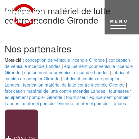
Aller
fabrication matériel de lutte
au
contenu
contre incendie Gironde
principal
MENU
Nos partenaires
Mots-clé :
conception de véhicule incendie Gironde
|
conception
de véhicule incendie Landes
|
équipement pour véhicule incendie
Gironde
|
équipement pour véhicule incendie Landes
|
fabricant
camion de pompier Gironde
|
fabricant camion de pompier
Landes
|
fabrication matériel de lutte contre incendie Gironde
|
fabrication matériel de lutte contre incendie Landes
|
fournisseur
équipement pompier Gironde
|
fournisseur équipement pompier
Landes
|
matériel pompier Gironde
|
matériel pompier Landes
D’INFOS