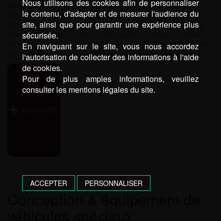
Nous utilisons des cookies afin de personnaliser
Gironde
|
équipement pour véhicule incendie Landes
|
fabricant
le contenu, d'adapter et de mesurer l'audience du
camion de pompier Gironde
|
fabricant camion de pompier
site, ainsi que pour garantir une expérience plus
Landes
|
fabrication matériel de lutte contre incendie Gironde
|
fabrication matériel de lutte contre incendie Landes
|
fournisseur
sécurisée.
équipement pompier Gironde
|
fournisseur équipement pompier
En naviguant sur le site, vous nous accordez
Landes
|
matériel pompier Gironde
|
matériel pompier Landes
l'autorisation de collecter des informations à l'aide
de cookies.
Pour de plus amples informations, veuillez
consulter les mentions légales du site.
D’INFOS
ACCEPTER
PERSONNALISER
Conception & équipement de
véhicules spéciaux