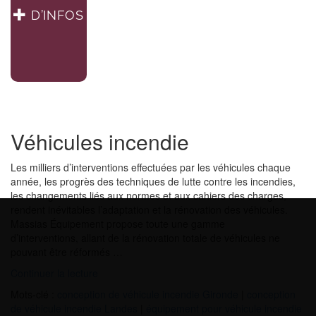
D’INFOS
Véhicules incendie
Les milliers d’interventions effectuées par les véhicules chaque
année, les progrès des techniques de lutte contre les incendies,
les changements liés aux normes et aux cahiers des charges,
rendent inévitables l’adaptation et la rénovation des véhicules.
Massias Équipement propose toute une gamme
d’interventions, allant de la rénovation totale de véhicules ne
pouvant être réformés …
de
Continuer la lecture
« Véhicules
Mots-clé :
conception de véhicule incendie Gironde
|
conception
incendie »
de véhicule incendie Landes
|
équipement pour véhicule incendie