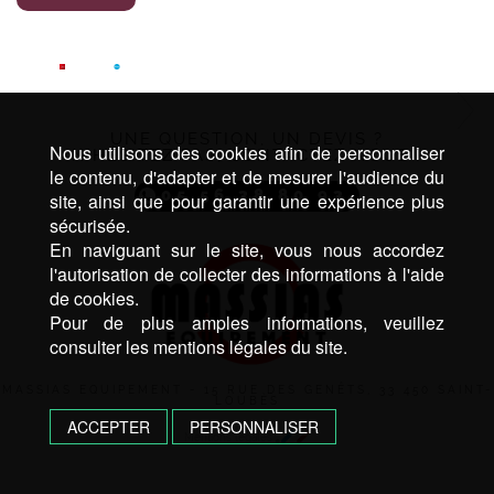
UNE QUESTION, UN DEVIS ?
Nous utilisons des cookies afin de personnaliser
N’HÉSITEZ PAS, CONTACTEZ NOUS !
le contenu, d'adapter et de mesurer l'audience du
05 56 38 80 93
site, ainsi que pour garantir une expérience plus
sécurisée.
En naviguant sur le site, vous nous accordez
l'autorisation de collecter des informations à l'aide
de cookies.
Pour de plus amples informations, veuillez
consulter les mentions légales du site.
MASSIAS EQUIPEMENT - 15 RUE DES GENÊTS, 33 450 SAINT-
LOUBÈS
ACCEPTER
PERSONNALISER
Mentions légales