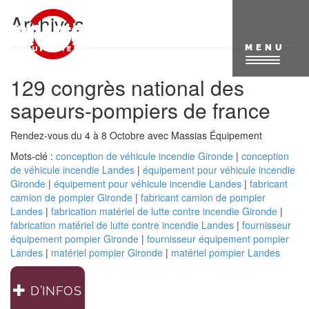
Aller
Archives
au
contenu
principal
MENU
129 congrès national des
sapeurs-pompiers de france
Rendez-vous du 4 à 8 Octobre avec Massias Équipement
Mots-clé :
conception de véhicule incendie Gironde
|
conception
de véhicule incendie Landes
|
équipement pour véhicule incendie
Gironde
|
équipement pour véhicule incendie Landes
|
fabricant
camion de pompier Gironde
|
fabricant camion de pompier
Landes
|
fabrication matériel de lutte contre incendie Gironde
|
fabrication matériel de lutte contre incendie Landes
|
fournisseur
équipement pompier Gironde
|
fournisseur équipement pompier
Landes
|
matériel pompier Gironde
|
matériel pompier Landes
D’INFOS